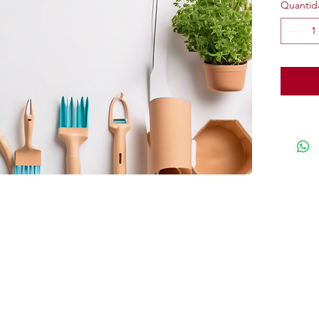
Quantid
 99672-5072
Política de Pri
bedascasadinhas.go@gmail.com
Declaração de 
: 53.022.875/0001-50
Corona, quadra M1 lote 14,
aville. Goiania - GO 74884-564