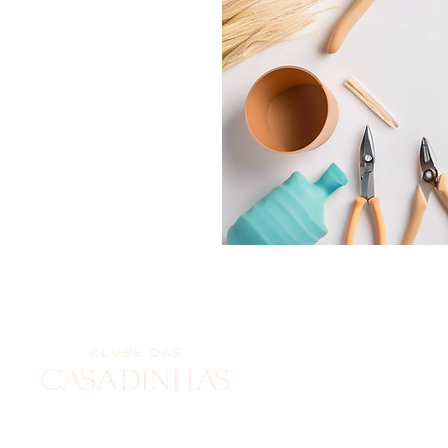
(62)
clu
CNPJ
Rua 
Alph